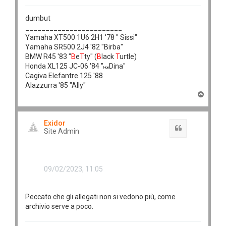
dumbut
________________________
Yamaha XT500 1U6 2H1 '78 " Sissi"
Yamaha SR500 2J4 '82 "Birba"
BMW R45 '83 "
B
e
T
ty" (
B
lack
T
urtle)
Honda XL125 JC-06 '84 "
Dina"
Hon
Cagiva Elefantre 125 '88
Alazzurra '85 "Ally"
T
o
p
Exidor
Cita
Site Admin
09/02/2023, 11:05
Peccato che gli allegati non si vedono più, come
archivio serve a poco.