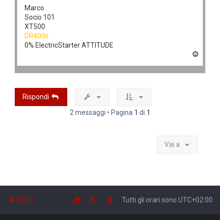
Marco
Socio 101
XT500
DR400s
0% ElectricStarter ATTITUDE
T
o
p
Rispondi
2 messaggi • Pagina
1
di
1
Vai a
Indice
Tutti gli orari sono
UTC+02:00