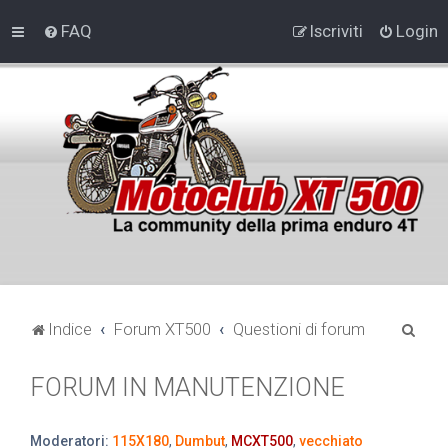
FAQ
Iscriviti
Login
C
Indice
Forum XT500
Questioni di forum
e
FORUM IN MANUTENZIONE
r
c
a
Moderatori:
115X180
,
Dumbut
,
MCXT500
,
vecchiato