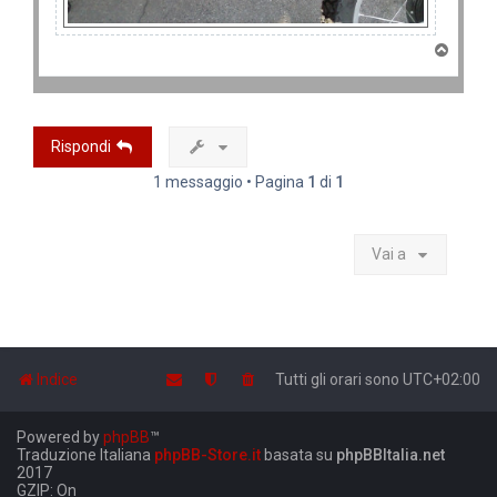
T
o
p
Rispondi
1 messaggio • Pagina
1
di
1
Vai a
Indice
Tutti gli orari sono
UTC+02:00
Powered by
phpBB
™
Traduzione Italiana
phpBB-Store.it
basata su
phpBBItalia.net
2017
GZIP: On