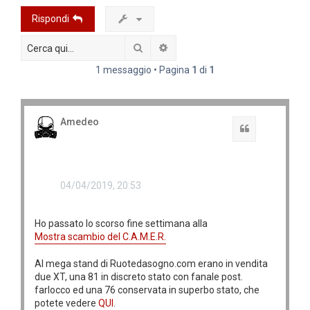
Rispondi
Cerca
Ricerca avanzata
1 messaggio • Pagina
1
di
1
Amedeo
Cita
04/04/2019, 20:53
Ho passato lo scorso fine settimana alla
Mostra scambio del C.A.M.E.R.
Al mega stand di Ruotedasogno.com erano in vendita
due XT, una 81 in discreto stato con fanale post.
farlocco ed una 76 conservata in superbo stato, che
potete vedere
QUI
.