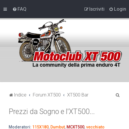
FAQ
Iscriviti
Login
C
Indice
Forum XT500
XT500 Bar
e
Prezzi da Sogno e l'XT500...
r
c
a
Moderatori:
115X180
,
Dumbut
,
MCXT500
,
vecchiato