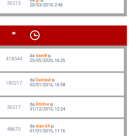
da
gl
36315
20/03/2010, 2:46
da
dani8
418544
25/05/2020, 16:25
da
Dumbut
183217
02/01/2016, 16:58
da
Ritchie
36317
31/12/2015, 12:24
da
alan 64
48670
01/01/2015, 11:16