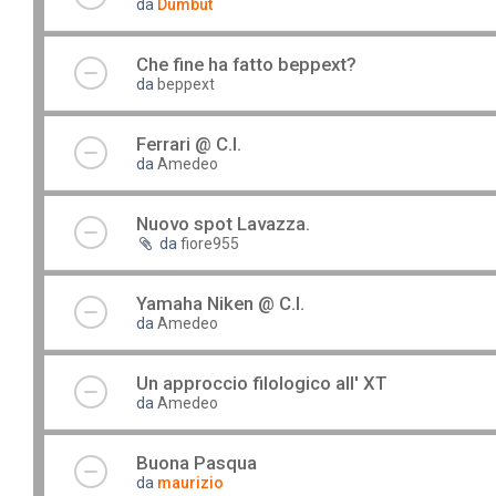
da
Dumbut
Che fine ha fatto beppext?
da
beppext
Ferrari @ C.I.
da
Amedeo
Nuovo spot Lavazza.
da
fiore955
Yamaha Niken @ C.I.
da
Amedeo
Un approccio filologico all' XT
da
Amedeo
Buona Pasqua
da
maurizio