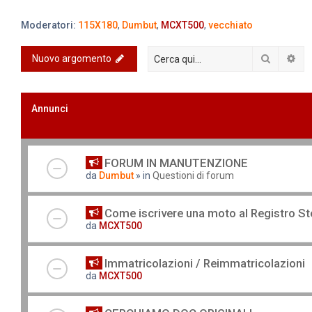
Moderatori:
115X180
,
Dumbut
,
MCXT500
,
vecchiato
Cerca
Ric
Nuovo argomento
Annunci
FORUM IN MANUTENZIONE
da
Dumbut
» in
Questioni di forum
Come iscrivere una moto al Registro St
da
MCXT500
Immatricolazioni / Reimmatricolazioni
da
MCXT500