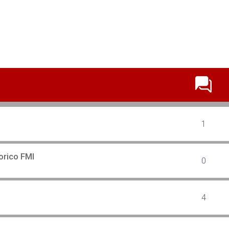
erca avanzata
1
orico FMI
0
4