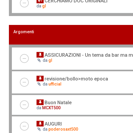
CERCHIAMO DOC ORIGINALI
da
gl
Argomenti
ASSICURAZIONI - Un tema da bar ma mic
da
gl
revisione/bollo>moto epoca
da
ufficial
Buon Natale
da
MCXT500
AUGURI
da
poderosaxt500