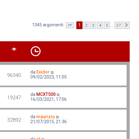
1345 argomenti
1
…
2
3
4
5
27
Pagina
1
di
27
Pro
da
Exidor
96340
09/02/2023, 11:05
da
MCXT500
19247
16/03/2021, 17:06
da
maurizio
32892
21/07/2015, 21:36