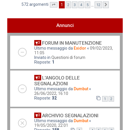
572 argomenti
1
…
2
3
4
5
12
Pagina
1
di
12
Prossimo
Annunci
FORUM IN MANUTENZIONE
Ultimo messaggio da
Exidor
«
09/02/2023,
11:05
Inviato in
Questioni di forum
Risposte:
1
L'ANGOLO DELLE
SEGNALAZIONI
Ultimo messaggio da
Dumbut
«
26/06/2022, 16:10
Risposte:
32
1
2
ARCHIVIO SEGNALAZIONI
Ultimo messaggio da
Dumbut
«
19/05/2020, 22:01
Risposte:
158