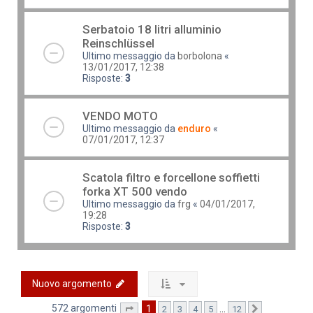
Serbatoio 18 litri alluminio
Reinschlüssel
Ultimo messaggio da
borbolona
«
13/01/2017, 12:38
Risposte:
3
VENDO MOTO
Ultimo messaggio da
enduro
«
07/01/2017, 12:37
Scatola filtro e forcellone soffietti
forka XT 500 vendo
Ultimo messaggio da
frg
«
04/01/2017,
19:28
Risposte:
3
Nuovo argomento
572 argomenti
1
…
2
3
4
5
12
Pagina
1
di
12
Prossimo