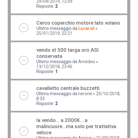
29/04/2019, 12:09
Risposte:
2
Cerco coperchio motore lato volano
Ultimo messaggio da
Lucariel
«
25/01/2019, 22:21
vendo xt 500 targa oro ASI
conservata
Ultimo messaggio da
Amedeo
«
13/12/2018, 23:46
Risposte:
1
cavalletto centrale buzzetti
Ultimo messaggio da
nerone
«
25/10/2018,
8:33
Risposte:
2
la vendo... a 2000€....a
malincuore...ma solo per trattativa
veloce
Ultimo messaggio da
Amiggi
«
21/09/2018,