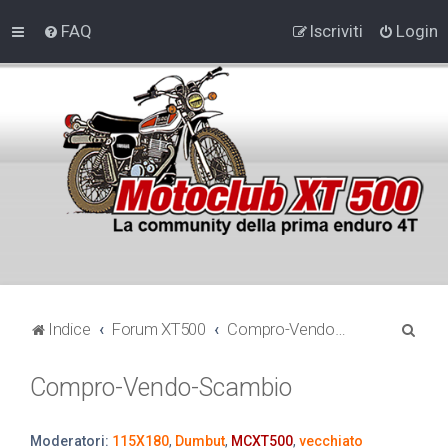
FAQ
Iscriviti
Login
C
Indice
Forum XT500
Compro-Vendo-Scambio
e
Compro-Vendo-Scambio
r
c
a
Moderatori:
115X180
,
Dumbut
,
MCXT500
,
vecchiato