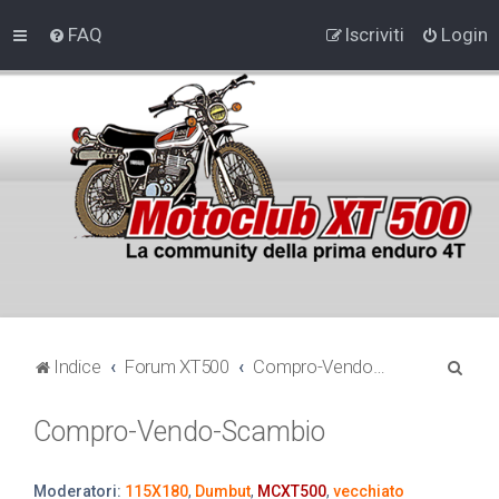
FAQ
Iscriviti
Login
C
Indice
Forum XT500
Compro-Vendo-Scambio
e
Compro-Vendo-Scambio
r
c
a
Moderatori:
115X180
,
Dumbut
,
MCXT500
,
vecchiato