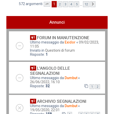
572 argomenti
1
…
2
3
4
5
12
Pagina
1
di
12
Prossimo
Annunci
FORUM IN MANUTENZIONE
Ultimo messaggio da
Exidor
«
09/02/2023,
11:05
Inviato in
Questioni di forum
Risposte:
1
L'ANGOLO DELLE
SEGNALAZIONI
Ultimo messaggio da
Dumbut
«
26/06/2022, 16:10
Risposte:
32
1
2
ARCHIVIO SEGNALAZIONI
Ultimo messaggio da
Dumbut
«
19/05/2020, 22:01
Risposte:
158