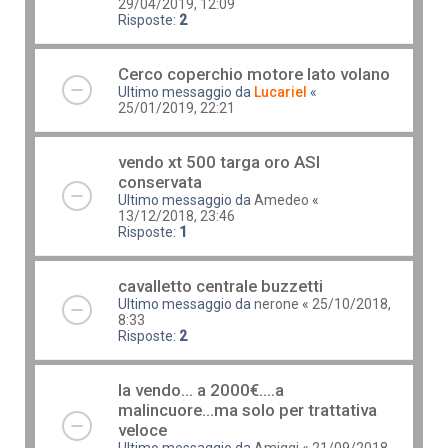
29/04/2019, 12:09
Risposte:
2
Cerco coperchio motore lato volano
Ultimo messaggio da
Lucariel
«
25/01/2019, 22:21
vendo xt 500 targa oro ASI
conservata
Ultimo messaggio da
Amedeo
«
13/12/2018, 23:46
Risposte:
1
cavalletto centrale buzzetti
Ultimo messaggio da
nerone
«
25/10/2018,
8:33
Risposte:
2
la vendo... a 2000€....a
malincuore...ma solo per trattativa
veloce
Ultimo messaggio da
Amiggi
«
21/09/2018,