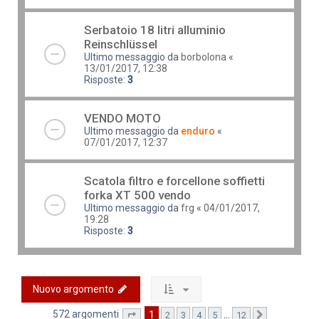
Serbatoio 18 litri alluminio
Reinschlüssel
Ultimo messaggio da
borbolona
«
13/01/2017, 12:38
Risposte:
3
VENDO MOTO
Ultimo messaggio da
enduro
«
07/01/2017, 12:37
Scatola filtro e forcellone soffietti
forka XT 500 vendo
Ultimo messaggio da
frg
«
04/01/2017,
19:28
Risposte:
3
Nuovo argomento
572 argomenti
1
…
2
3
4
5
12
Pagina
1
di
12
Prossimo