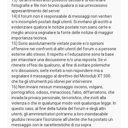
fotografie e file non tecnici qualora ci sia un’eccessivo
appesantimento del server
14) Il forum non è responsabile di messaggi non veritieri
e/o incompleti postati dagli utenti. Si invitano gli iscritti a
evidenziare qualora le notizie postate non siano certe e
meglio ancora segnalare la fonte delle notizie di maggior
importanza tecnica.
15) Sono assolutamente vietate parole e/o opinioni
offensive nei confronti di altri utenti del forum o a persone
esterne allo stesso. Il rispetto e l'educazione sono la base
per intavolare una discussione e/o una risposta. Se vi
ritenete offesi da qualcuno, al fine di evitare polemiche
e/o discussioni, siete invitati a non rispondere ma a
segnalare il messaggio al direttivo del Motoclub XT 500
che ha gli strumenti più idonei per intervenire.
16) Non inviare nessun messaggio osceno, volgare,
pornografico, odioso, minaccioso, falso, diffamatorio, che
invada la privacy personale, terroristico, che inciti alla
violenza o che in qualunque modo violi qualunque legge. In
questo caso, al fine della tutela del forum e degli altri
utenti, gli amministratori potranno a loro insindacabile
giudizio revocare l’iscrizione all’utente che ha postato un
messaggio con le caratteristiche di cui sopra.