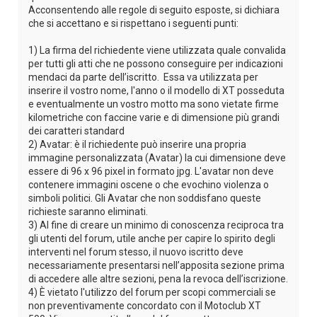
Acconsentendo alle regole di seguito esposte, si dichiara
che si accettano e si rispettano i seguenti punti:
1) La firma del richiedente viene utilizzata quale convalida
per tutti gli atti che ne possono conseguire per indicazioni
mendaci da parte dell’iscritto. Essa va utilizzata per
inserire il vostro nome, l'anno o il modello di XT posseduta
e eventualmente un vostro motto ma sono vietate firme
kilometriche con faccine varie e di dimensione più grandi
dei caratteri standard
2) Avatar: è il richiedente può inserire una propria
immagine personalizzata (Avatar) la cui dimensione deve
essere di 96 x 96 pixel in formato jpg. L'avatar non deve
contenere immagini oscene o che evochino violenza o
simboli politici. Gli Avatar che non soddisfano queste
richieste saranno eliminati.
3) Al fine di creare un minimo di conoscenza reciproca tra
gli utenti del forum, utile anche per capire lo spirito degli
interventi nel forum stesso, il nuovo iscritto deve
necessariamente presentarsi nell’apposita sezione prima
di accedere alle altre sezioni, pena la revoca dell’iscrizione.
4) È vietato l'utilizzo del forum per scopi commerciali se
non preventivamente concordato con il Motoclub XT