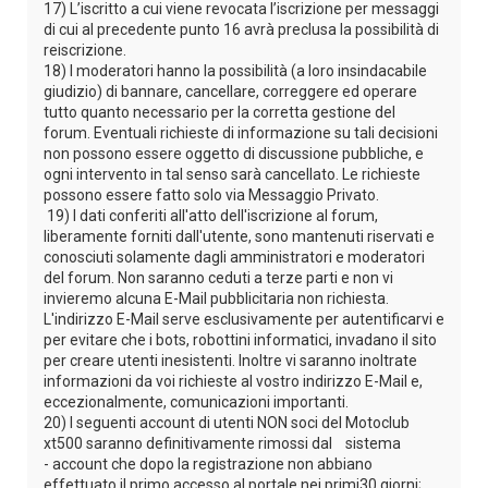
17) L’iscritto a cui viene revocata l’iscrizione per messaggi
di cui al precedente punto 16 avrà preclusa la possibilità di
reiscrizione.
18) I moderatori hanno la possibilità (a loro insindacabile
giudizio) di bannare, cancellare, correggere ed operare
tutto quanto necessario per la corretta gestione del
forum. Eventuali richieste di informazione su tali decisioni
non possono essere oggetto di discussione pubbliche, e
ogni intervento in tal senso sarà cancellato. Le richieste
possono essere fatto solo via Messaggio Privato.
19) I dati conferiti all'atto dell'iscrizione al forum,
liberamente forniti dall'utente, sono mantenuti riservati e
conosciuti solamente dagli amministratori e moderatori
del forum. Non saranno ceduti a terze parti e non vi
invieremo alcuna E-Mail pubblicitaria non richiesta.
L'indirizzo E-Mail serve esclusivamente per autentificarvi e
per evitare che i bots, robottini informatici, invadano il sito
per creare utenti inesistenti. Inoltre vi saranno inoltrate
informazioni da voi richieste al vostro indirizzo E-Mail e,
eccezionalmente, comunicazioni importanti.
20) I seguenti account di utenti NON soci del Motoclub
xt500 saranno definitivamente rimossi dal sistema
- account che dopo la registrazione non abbiano
effettuato il primo accesso al portale nei primi30 giorni;