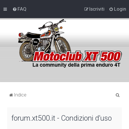
FAQ
Iscriviti
Login
C
Indice
e
r
forum.xt500.it - Condizioni d’uso
c
a