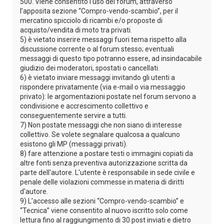
500. Viene consentito l’uso del forum, attraverso
l’apposita sezione “Compro-vendo-scambio”, per il
mercatino spicciolo di ricambi e/o proposte di
acquisto/vendita di moto tra privati.
5) è vietato inserire messaggi fuori tema rispetto alla
discussione corrente o al forum stesso; eventuali
messaggi di questo tipo potranno essere, ad insindacabile
giudizio dei moderatori, spostati o cancellati.
6) è vietato inviare messaggi invitando gli utenti a
rispondere privatamente (via e-mail o via messaggio
privato): le argomentazioni postate nel forum servono a
condivisione e accrescimento collettivo e
conseguentemente servire a tutti.
7) Non postate messaggi che non siano di interesse
collettivo. Se volete segnalare qualcosa a qualcuno
esistono gli MP (messaggi privati).
8) fare attenzione a postare testi o immagini copiati da
altre fonti senza preventiva autorizzazione scritta da
parte dell'autore. L'utente è responsabile in sede civile e
penale delle violazioni commesse in materia di diritti
d'autore.
9) L’accesso alle sezioni “Compro-vendo-scambio” e
“Tecnica” viene consentito al nuovo iscritto solo come
lettura fino al raggiungimento di 30 post inviati e dietro