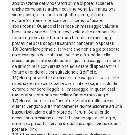
approvazione dei Moderatori prima di poter accedere
anche come parte attiva negli interventi. La limitazione
viene posta, per rispetto degli altri utenti, al fine di
evitare/contenere le iscrizioni di comodo “usa e
abbandona”. Quando si inserisce un messaggio valutare
bene la sezione del forum dove volete che compaia. Nel
forum ogni sezione ha una sua tematica e messaggi
postati nei posti sbagliati saranno cancellati o spostati.
10) Controllare prima di scrivere che non sia già presente
un messaggio delle stesso tipo e se già si parla dello
stesso argomento continuate in quel messaggio in modo
da arricchire la conversazione ed evitare di appesantire il
forum e rendere la consultazione più difficile.
11) Non riportare il testo di interi messaggi ai quali volete
rispondere ma solo la parte che vi interessa, in modo da
evitare di rendere illeggibile il messaggio. In questi casi i
moderatori potranno cancellare l'intero messaggio.
12) Non vi sono limiti di “peso” delle foto da allegare in
quanto vengono automaticamente ridimensionate ad una
bassa risoluzione dal motore del forum. Se si rende
necessaria la visione di una foto con maggior dettaglio,
quindi più pesante, servirsi di qualche applicazione cloud e
postare il link
13) Gli amministratori possono decidere di eliminare