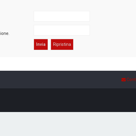
zione.
Cont