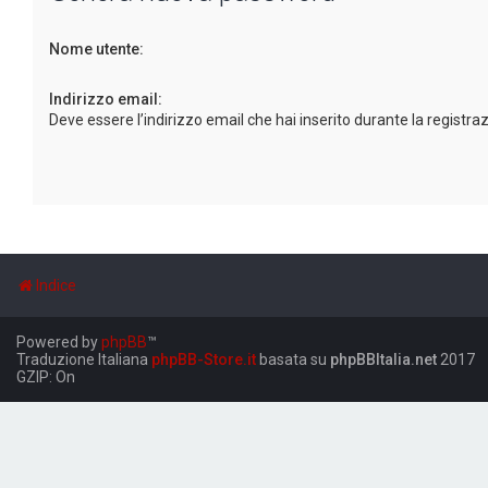
Nome utente:
Indirizzo email:
Deve essere l’indirizzo email che hai inserito durante la registra
Indice
Powered by
phpBB
™
Traduzione Italiana
phpBB-Store.it
basata su
phpBBItalia.net
2017
GZIP: On