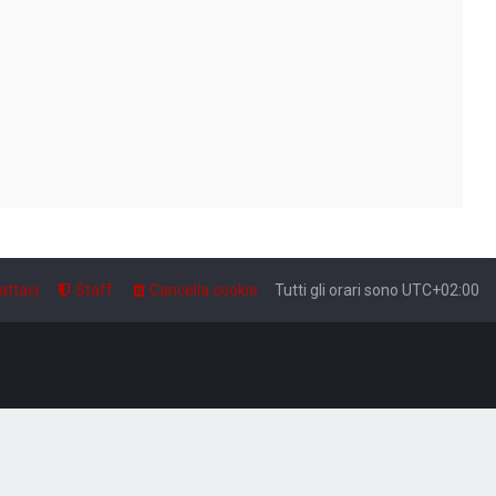
attaci
Staff
Cancella cookie
Tutti gli orari sono
UTC+02:00