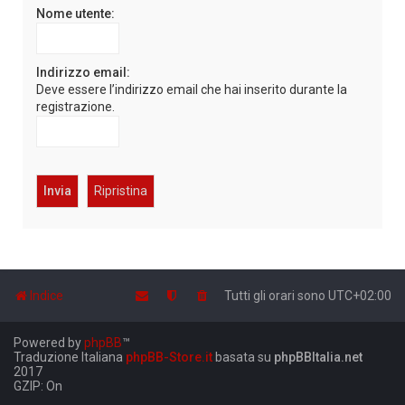
Nome utente:
Indirizzo email:
Deve essere l’indirizzo email che hai inserito durante la
registrazione.
Indice
Tutti gli orari sono
UTC+02:00
Powered by
phpBB
™
Traduzione Italiana
phpBB-Store.it
basata su
phpBBItalia.net
2017
GZIP: On