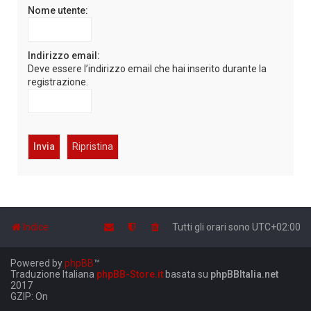
Nome utente:
Indirizzo email:
Deve essere l’indirizzo email che hai inserito durante la
registrazione.
Indice
Tutti gli orari sono
UTC+02:00
Powered by
phpBB
™
Traduzione Italiana
phpBB-Store.it
basata su
phpBBItalia.net
2017
GZIP: On