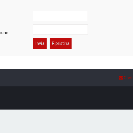
zione.
Cont