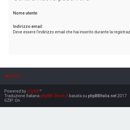
Nome utente:
Indirizzo email:
Deve essere l’indirizzo email che hai inserito durante la registra
Indice
Powered by
phpBB
™
Traduzione Italiana
phpBB-Store.it
basata su
phpBBItalia.net
2017
GZIP: On