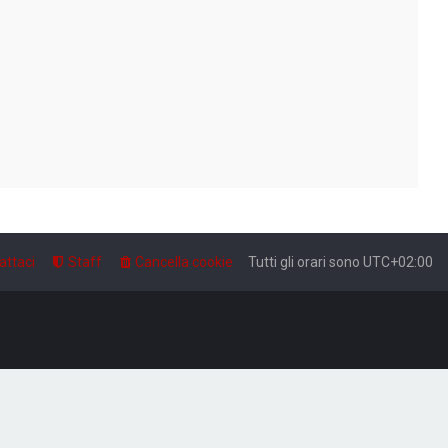
attaci
Staff
Cancella cookie
Tutti gli orari sono
UTC+02:00