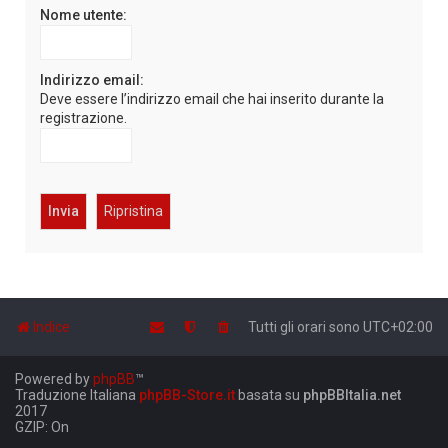
Nome utente:
Indirizzo email:
Deve essere l’indirizzo email che hai inserito durante la
registrazione.
Indice
Tutti gli orari sono
UTC+02:00
Powered by
phpBB
™
Traduzione Italiana
phpBB-Store.it
basata su
phpBBItalia.net
2017
GZIP: On