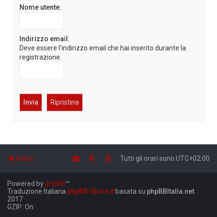
Nome utente:
Indirizzo email:
Deve essere l’indirizzo email che hai inserito durante la
registrazione.
Indice
Tutti gli orari sono
UTC+02:00
Powered by
phpBB
™
Traduzione Italiana
phpBB-Store.it
basata su
phpBBItalia.net
2017
GZIP: On