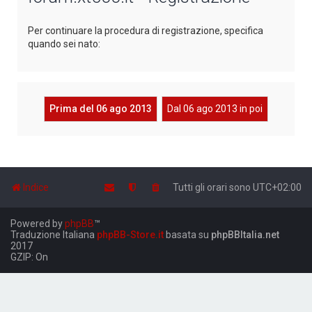
Per continuare la procedura di registrazione, specifica
quando sei nato:
Prima del 06 ago 2013
Dal 06 ago 2013 in poi
Indice
Tutti gli orari sono
UTC+02:00
Powered by
phpBB
™
Traduzione Italiana
phpBB-Store.it
basata su
phpBBItalia.net
2017
GZIP: On