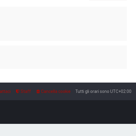
attaci
Staff
Cancella cookie
Tutti gli orari sono
UTC+02:00