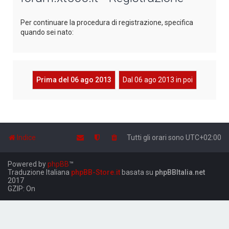
Per continuare la procedura di registrazione, specifica
quando sei nato:
Prima del 06 ago 2013
Dal 06 ago 2013 in poi
Indice
Tutti gli orari sono
UTC+02:00
Powered by
phpBB
™
Traduzione Italiana
phpBB-Store.it
basata su
phpBBItalia.net
2017
GZIP: On