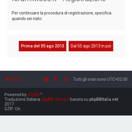
Per continuare la procedura di registrazione, specifica
quando sei nato:
Prima del 05 ago 2013
Dal 05 ago 2013 in poi
Indice
Tutti gli orari sono
UTC+02:00
Powered by
phpBB
™
Traduzione Italiana
phpBB-Store.it
basata su
phpBBItalia.net
2017
GZIP: On