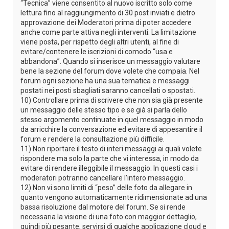
“Tecnica” viene consentito al nuovo iscritto solo come
lettura fino al raggiungimento di 30 post inviati e dietro
approvazione dei Moderatori prima di poter accedere
anche come parte attiva negli interventi. La limitazione
viene posta, per rispetto degli altri utenti, al fine di
evitare/contenere le iscrizioni di comodo “usa e
abbandona”. Quando si inserisce un messaggio valutare
bene la sezione del forum dove volete che compaia. Nel
forum ogni sezione ha una sua tematica e messaggi
postati nei posti sbagliati saranno cancellati o spostati.
10) Controllare prima di scrivere che non sia già presente
un messaggio delle stesso tipo e se già si parla dello
stesso argomento continuate in quel messaggio in modo
da arricchire la conversazione ed evitare di appesantire il
forum e rendere la consultazione più difficile.
11) Non riportare il testo di interi messaggi ai quali volete
rispondere ma solo la parte che vi interessa, in modo da
evitare di rendere illeggibile il messaggio. In questi casi i
moderatori potranno cancellare l'intero messaggio.
12) Non vi sono limiti di “peso” delle foto da allegare in
quanto vengono automaticamente ridimensionate ad una
bassa risoluzione dal motore del forum. Se si rende
necessaria la visione di una foto con maggior dettaglio,
quindi più pesante, servirsi di qualche applicazione cloud e