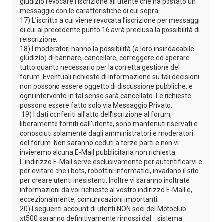
giudizio revocare l’iscrizione all’utente che ha postato un
messaggio con le caratteristiche di cui sopra.
17) L’iscritto a cui viene revocata l’iscrizione per messaggi
di cui al precedente punto 16 avrà preclusa la possibilità di
reiscrizione.
18) I moderatori hanno la possibilità (a loro insindacabile
giudizio) di bannare, cancellare, correggere ed operare
tutto quanto necessario per la corretta gestione del
forum. Eventuali richieste di informazione su tali decisioni
non possono essere oggetto di discussione pubbliche, e
ogni intervento in tal senso sarà cancellato. Le richieste
possono essere fatto solo via Messaggio Privato.
19) I dati conferiti all'atto dell'iscrizione al forum,
liberamente forniti dall'utente, sono mantenuti riservati e
conosciuti solamente dagli amministratori e moderatori
del forum. Non saranno ceduti a terze parti e non vi
invieremo alcuna E-Mail pubblicitaria non richiesta.
L'indirizzo E-Mail serve esclusivamente per autentificarvi e
per evitare che i bots, robottini informatici, invadano il sito
per creare utenti inesistenti. Inoltre vi saranno inoltrate
informazioni da voi richieste al vostro indirizzo E-Mail e,
eccezionalmente, comunicazioni importanti.
20) I seguenti account di utenti NON soci del Motoclub
xt500 saranno definitivamente rimossi dal sistema