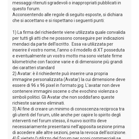
messaggi ritenuti sgradevoli o inappropriati pubblicati in
questo forum.
Acconsentendo alle regole di seguito esposte, si dichiara
che si accettano e si rispettano i seguenti punti:
1) La firma del richiedente viene utilizzata quale convalida
per tutti gli atti che ne possono conseguire per indicazioni
mendaci da parte dell’iscritto. Essa va utilizzata per
inserire il vostro nome, l'anno o il modello di XT posseduta
e eventualmente un vostro motto ma sono vietate firme
kilometriche con faccine varie e di dimensione più grandi
dei caratteri standard
2) Avatar: è il richiedente può inserire una propria
immagine personalizzata (Avatar) la cui dimensione deve
essere di 96 x 96 pixel in formato jpg. L'avatar non deve
contenere immagini oscene o che evochino violenza o
simboli politici. Gli Avatar che non soddisfano queste
richieste saranno eliminati.
3) Al fine di creare un minimo di conoscenza reciproca tra
gli utenti del forum, utile anche per capire lo spirito degli
interventi nel forum stesso, il nuovo iscritto deve
necessariamente presentarsi nell’apposita sezione prima
di accedere alle altre sezioni, pena la revoca dell’iscrizione.
4) È vietato l'utilizzo del forum per scopi commerciali se