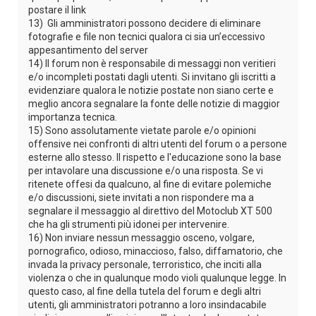
postare il link
13) Gli amministratori possono decidere di eliminare
fotografie e file non tecnici qualora ci sia un’eccessivo
appesantimento del server
14) Il forum non è responsabile di messaggi non veritieri
e/o incompleti postati dagli utenti. Si invitano gli iscritti a
evidenziare qualora le notizie postate non siano certe e
meglio ancora segnalare la fonte delle notizie di maggior
importanza tecnica.
15) Sono assolutamente vietate parole e/o opinioni
offensive nei confronti di altri utenti del forum o a persone
esterne allo stesso. Il rispetto e l'educazione sono la base
per intavolare una discussione e/o una risposta. Se vi
ritenete offesi da qualcuno, al fine di evitare polemiche
e/o discussioni, siete invitati a non rispondere ma a
segnalare il messaggio al direttivo del Motoclub XT 500
che ha gli strumenti più idonei per intervenire.
16) Non inviare nessun messaggio osceno, volgare,
pornografico, odioso, minaccioso, falso, diffamatorio, che
invada la privacy personale, terroristico, che inciti alla
violenza o che in qualunque modo violi qualunque legge. In
questo caso, al fine della tutela del forum e degli altri
utenti, gli amministratori potranno a loro insindacabile