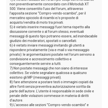
non preventivamente concordato con il Motoclub XT
500. Viene consentito l’uso del forum, attraverso
l’apposita sezione “Compro-vendo-scambio”, per il
mercatino spicciolo di ricambi e/o proposte di
acquisto/vendita di moto tra privati.
5) è vietato inserire messaggi fuori tema rispetto alla
discussione corrente o al forum stesso; eventuali
messaggi di questo tipo potranno essere, ad insindacabile
giudizio dei moderatori, spostati o cancellati.
6) è vietato inviare messaggi invitando gli utenti a
rispondere privatamente (via e-mail o via messaggio
privato): le argomentazioni postate nel forum servono a
condivisione e accrescimento collettivo e
conseguentemente servire a tutti.
7) Non postate messaggi che non siano di interesse
collettivo. Se volete segnalare qualcosa a qualcuno
esistono gli MP (messaggi privati).
8) fare attenzione a postare testi o immagini copiati da
altre fonti senza preventiva autorizzazione scritta da
parte dell'autore. L'utente è responsabile in sede civile e
penale delle violazioni commesse in materia di diritti
d'autore.
9) L’accesso alle sezioni “Compro-vendo-scambio” e