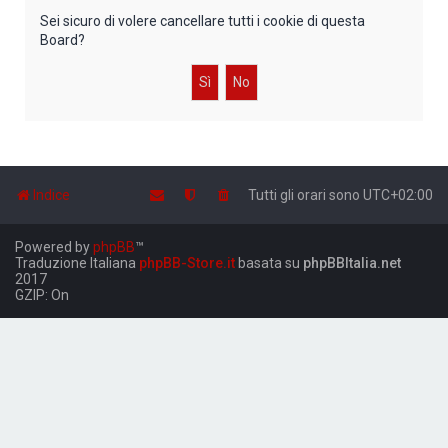
Sei sicuro di volere cancellare tutti i cookie di questa
Board?
Indice
Tutti gli orari sono
UTC+02:00
Powered by
phpBB
™
Traduzione Italiana
phpBB-Store.it
basata su
phpBBItalia.net
2017
GZIP: On