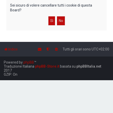
Sei sicuro di volere cancellare tutti i cookie di questa
Board?
Indice
Tutti gli orari sono
UTC+02:00
Powered by
phpBB
™
Traduzione Italiana
phpBB-Store.it
basata su
phpBBItalia.net
2017
GZIP: On