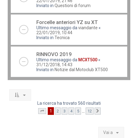
22/01/2019, 21:46
Inviato in
Questioni di forum
Forcelle anteriori YZ su XT
Ultimo messaggio da
viandante
«
22/01/2019, 10:44
Inviato in
Tecnica
RINNOVO 2019
Ultimo messaggio da
MCXT500
«
31/12/2018, 14:43
Inviato in
Notizie dal Motoclub XT500
La ricerca ha trovato 560 risultati
1
…
2
3
4
5
12
Pagina
1
di
12
Prossimo
Vai a