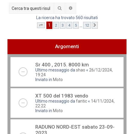
Cerca
Ricerca avanzata
La ricerca ha trovato 560 risultati
1
…
2
3
4
5
12
Pagina
1
di
12
Prossimo
Argomenti
Sr 400 , 2015. 8000 km
Ultimo messaggio da
shao
«
26/12/2024,
19:24
Inviato in
Moto
XT 500 del 1983 vendo
Ultimo messaggio da
fantic
«
14/11/2024,
22:22
Inviato in
Moto
RADUNO NORD-EST sabato 23-09-
2023