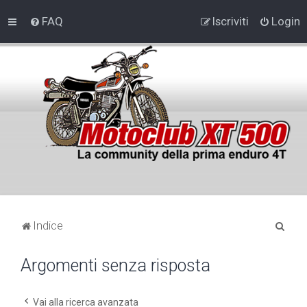
FAQ
Iscriviti
Login
C
Indice
e
Argomenti senza risposta
r
c
a
Vai alla ricerca avanzata