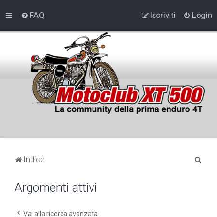
FAQ
Iscriviti
Login
C
Indice
e
Argomenti attivi
r
c
a
Vai alla ricerca avanzata