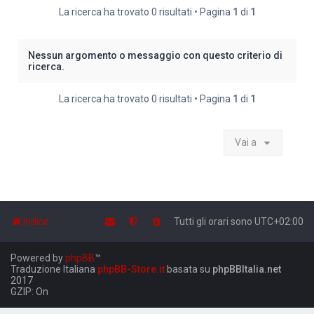
La ricerca ha trovato 0 risultati • Pagina
1
di
1
Nessun argomento o messaggio con questo criterio di
ricerca.
La ricerca ha trovato 0 risultati • Pagina
1
di
1
Vai a
Indice
Tutti gli orari sono
UTC+02:00
Powered by
phpBB
™
Traduzione Italiana
phpBB-Store.it
basata su
phpBBItalia.net
2017
GZIP: On