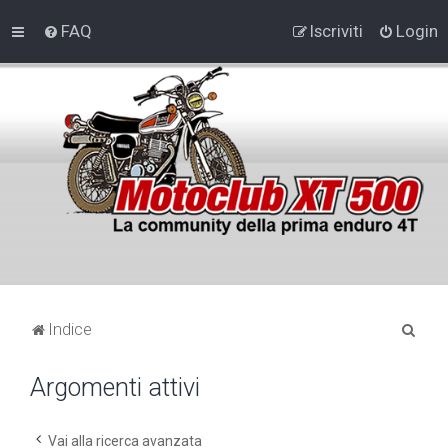
FAQ
Iscriviti
Login
C
Indice
e
Argomenti attivi
r
c
a
Vai alla ricerca avanzata