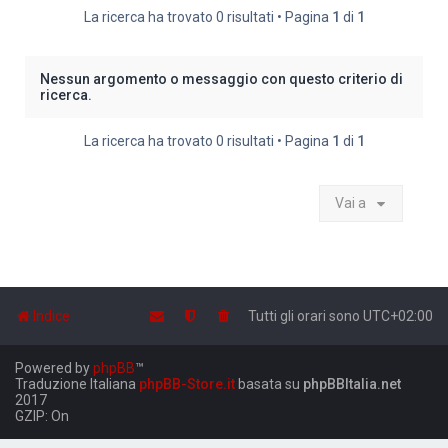
La ricerca ha trovato 0 risultati • Pagina
1
di
1
Nessun argomento o messaggio con questo criterio di
ricerca.
La ricerca ha trovato 0 risultati • Pagina
1
di
1
Vai a
Indice
Tutti gli orari sono
UTC+02:00
Powered by
phpBB
™
Traduzione Italiana
phpBB-Store.it
basata su
phpBBItalia.net
2017
GZIP: On