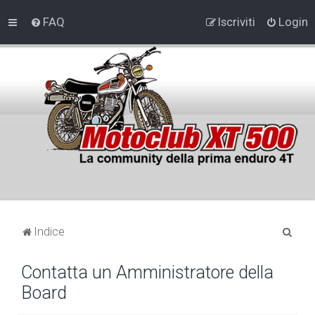
FAQ
Iscriviti
Login
C
Indice
e
Contatta un Amministratore della
r
Board
c
a