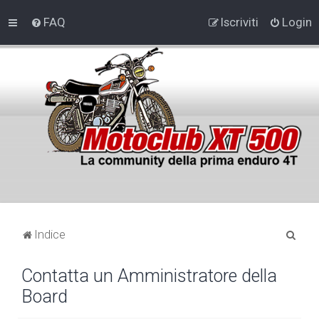
FAQ
Iscriviti
Login
C
Indice
e
Contatta un Amministratore della
r
Board
c
a