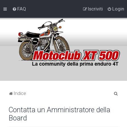
FAQ
Iscriviti
Login
C
Indice
e
Contatta un Amministratore della
r
Board
c
a