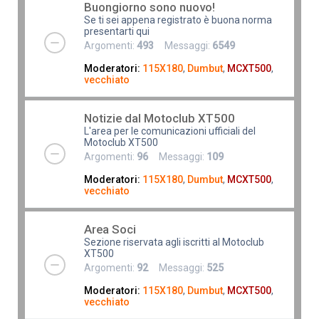
Buongiorno sono nuovo!
Se ti sei appena registrato è buona norma
presentarti qui
Argomenti:
493
Messaggi:
6549
Moderatori:
115X180
,
Dumbut
,
MCXT500
,
vecchiato
Notizie dal Motoclub XT500
L'area per le comunicazioni ufficiali del
Motoclub XT500
Argomenti:
96
Messaggi:
109
Moderatori:
115X180
,
Dumbut
,
MCXT500
,
vecchiato
Area Soci
Sezione riservata agli iscritti al Motoclub
XT500
Argomenti:
92
Messaggi:
525
Moderatori:
115X180
,
Dumbut
,
MCXT500
,
vecchiato