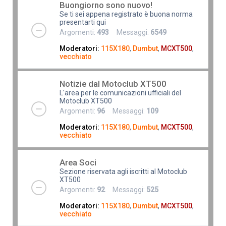
Buongiorno sono nuovo!
Se ti sei appena registrato è buona norma
presentarti qui
Argomenti:
493
Messaggi:
6549
Moderatori:
115X180
,
Dumbut
,
MCXT500
,
vecchiato
Notizie dal Motoclub XT500
L'area per le comunicazioni ufficiali del
Motoclub XT500
Argomenti:
96
Messaggi:
109
Moderatori:
115X180
,
Dumbut
,
MCXT500
,
vecchiato
Area Soci
Sezione riservata agli iscritti al Motoclub
XT500
Argomenti:
92
Messaggi:
525
Moderatori:
115X180
,
Dumbut
,
MCXT500
,
vecchiato