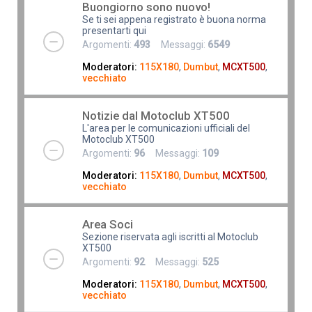
Buongiorno sono nuovo!
Se ti sei appena registrato è buona norma
presentarti qui
Argomenti:
493
Messaggi:
6549
Moderatori:
115X180
,
Dumbut
,
MCXT500
,
vecchiato
Notizie dal Motoclub XT500
L'area per le comunicazioni ufficiali del
Motoclub XT500
Argomenti:
96
Messaggi:
109
Moderatori:
115X180
,
Dumbut
,
MCXT500
,
vecchiato
Area Soci
Sezione riservata agli iscritti al Motoclub
XT500
Argomenti:
92
Messaggi:
525
Moderatori:
115X180
,
Dumbut
,
MCXT500
,
vecchiato