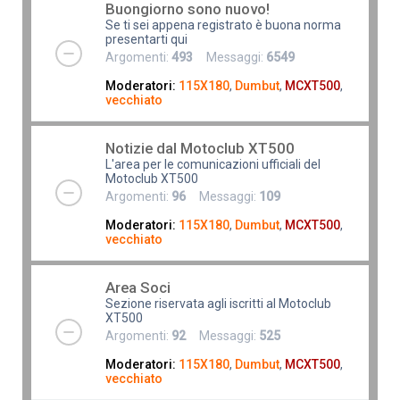
Buongiorno sono nuovo!
Se ti sei appena registrato è buona norma
presentarti qui
Argomenti:
493
Messaggi:
6549
Moderatori:
115X180
,
Dumbut
,
MCXT500
,
vecchiato
Notizie dal Motoclub XT500
L'area per le comunicazioni ufficiali del
Motoclub XT500
Argomenti:
96
Messaggi:
109
Moderatori:
115X180
,
Dumbut
,
MCXT500
,
vecchiato
Area Soci
Sezione riservata agli iscritti al Motoclub
XT500
Argomenti:
92
Messaggi:
525
Moderatori:
115X180
,
Dumbut
,
MCXT500
,
vecchiato